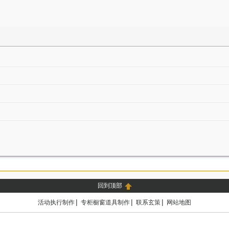
奔驰车展-模块展台
APD车展-模块展台
飞利浦-模
回到顶部
|
|
|
活动执行制作
专柜橱窗道具制作
联系玄策
网站地图