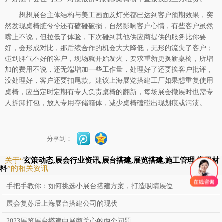
想想展台主体结构与美工画面及灯光都已达到客户预期效果，突
然发现桌椅脏兮兮还有磕碰破损，自然影响客户心情，有些客户虽然
嘴上不说，但拉低了体验，下次碰到其他供应商提供的服务比你要
好，会形成对比，那后续合作的机会大大降低，无形的流失了客户；
碰到脾气不好的客户，现场就开始发火，要求重新更换新桌椅，所增
加的费用不说，还无端增加一些工作量，处理好了还要挨客户批评，
没处理好，客户还要扣尾款。建议
如果想重复使用
上海展览搭建工厂
桌椅，应当定时定期有专人负责桌椅的翻新，每场展会撤展时也需专
人拆卸打包，放入专用存储箱体，减少桌椅磕碰出现划痕或污渍。
分享到：
关于“
玄策动态,展会行业资讯,展台搭建,展览搭建,施工管理,常用材
料
”的相关资讯
手把手教你：如何挑选小展台搭建方案，打造吸睛展位
展会复苏后上海展台搭建公司的现状
2023展览展台搭建中展商关心的两个问题