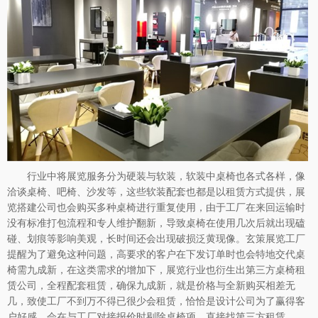
行业中将展览服务分为硬装与软装，软装中桌椅也各式各样，像
洽谈桌椅、吧椅、沙发等，这些软装配套也都是以租赁方式提供，展
览搭建公司也会购买多种桌椅进行重复使用，由于工厂在来回运输时
没有标准打包流程和专人维护翻新，导致桌椅在使用几次后就出现磕
碰、划痕等影响美观，长时间还会出现破损泛黄现像。玄策展览工厂
提醒为了避免这种问题，高要求的客户在下发订单时也会特地交代桌
椅需九成新，在这类需求的增加下，展览行业也衍生出第三方桌椅租
赁公司，全程配套租赁，确保九成新，就是价格与全新购买相差无
几，致使工厂不到万不得已很少会租赁，恰恰是设计公司为了赢得客
户好感，会在与工厂对接报价时剔除桌椅项，直接找第三方租赁。