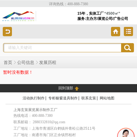
详询热线：400-888-7380
15年，实体工厂
“4500㎡”
服务:主办方/展览公司/广告公司
发展历程
首页
公司信息
暂时没有数据！
回到顶部
|
|
|
活动执行制作
专柜橱窗道具制作
联系玄策
网站地图
上海玄策展览展示制作工厂
热线电话：400-888-7380
联系邮箱： 2880332810@qq.com
工厂地址：上海市青浦区白鹤镇外青松公路2511号
工厂地址：南通市海门区正余镇邢柏村