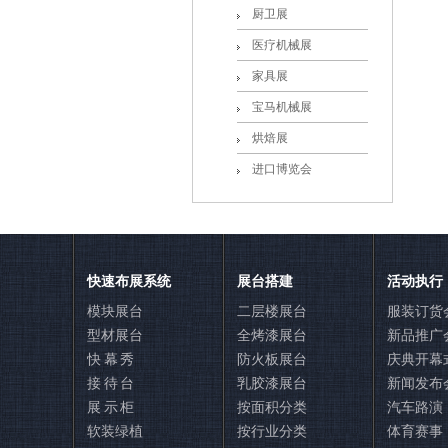
厨卫展
医疗机械展
家具展
宝马机械展
烘焙展
进口博览会
联系玄策展览
快速布展系统
展台搭建
活动执行
模块展台
二层楼展台
服装订货
型材展台
全烤漆展台
新品推广
快 幕 秀
防火板展台
庆典开幕
接 待 台
乳胶漆展台
新闻发布
展 示 柜
按面积分类
汽车路演
软装绿植
按行业分类
体育赛事