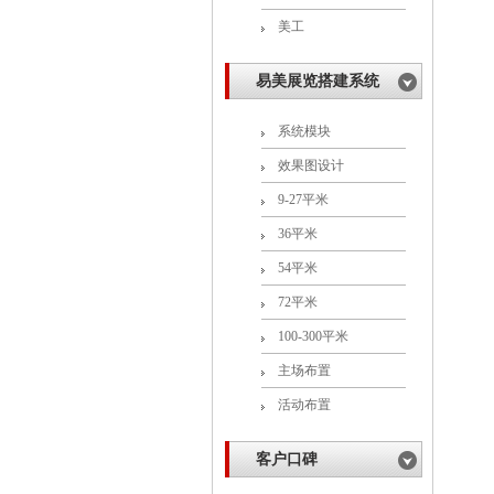
美工
易美展览搭建系统
系统模块
效果图设计
9-27平米
36平米
54平米
72平米
100-300平米
主场布置
活动布置
客户口碑