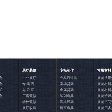
展厅装修
专柜制作
常用材料
会
企业展厅
专卖店道具
展览常用
会
专 卖 店
卖场货架
展览材料
式
办 公 室
金属货架
展览材料
会
厂房装修
陈列道具
展览洽谈
学校装修
酒类展架
展览空间
展厅改造
橱窗道具
展览用多