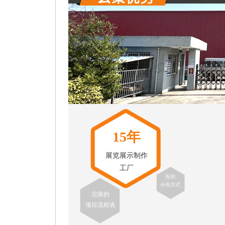
15年
展览展示制作
工厂
告别
分包方式
完善的
项目流程表