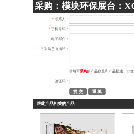
采购：模块环保展台：XC-
*
联系人：
*
手机号码：
电子邮件：
*
采购意向描述：
请填写
采购
的产品数量和产品描述，方便
验证码：
跟此产品相关的产品