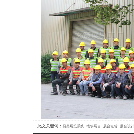
此文关键词：
易美展览系统
模块展台
展台租赁
展台设