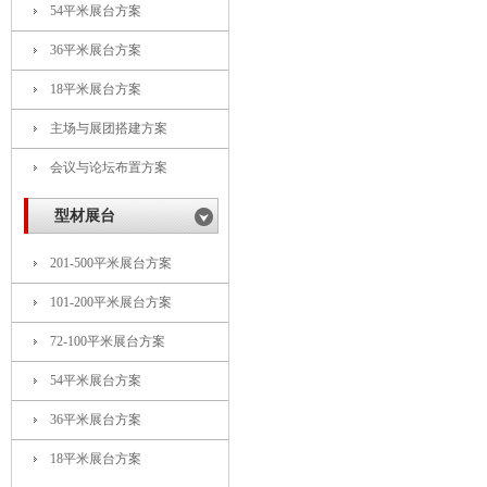
54平米展台方案
36平米展台方案
18平米展台方案
主场与展团搭建方案
会议与论坛布置方案
型材展台
201-500平米展台方案
101-200平米展台方案
72-100平米展台方案
54平米展台方案
36平米展台方案
18平米展台方案