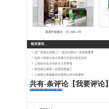
易美环保展台：XC-MK-139
相关资讯
选广州展台搭建工厂-项目经验比厂房规模重要
选择上海展台设计搭建公司多比较准没错
上海快闪店活动执行注意事项
展览展台搭建一定要按图施工
上海展台搭建服务好展商比拼价格重要
共有
-
条评论
【我要评论