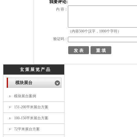
我要评论:
内 容：
（内容500个汉字，1000个字符）
验证码：
玄策展览产品
模块展台
模块展台案例
151-200平米展台方案
100-150平米展台方案
72平米展台方案