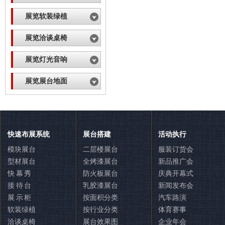
展览软装绿植
展览洽谈桌椅
展览灯光音响
展览展台地面
联系玄策展览
快速布展系统
展台搭建
活动执行
模块展台
二层楼展台
服装订货会
型材展台
全烤漆展台
新品推广会
快 幕 秀
防火板展台
庆典开幕式
接 待 台
乳胶漆展台
新闻发布会
展 示 柜
按面积分类
汽车路演
软装绿植
按行业分类
体育赛事
洽谈桌椅
展台效果图
企业年会