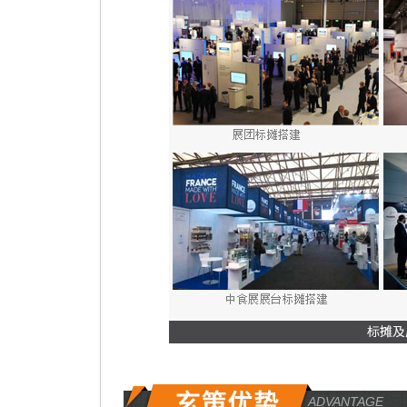
ADVANTAGE