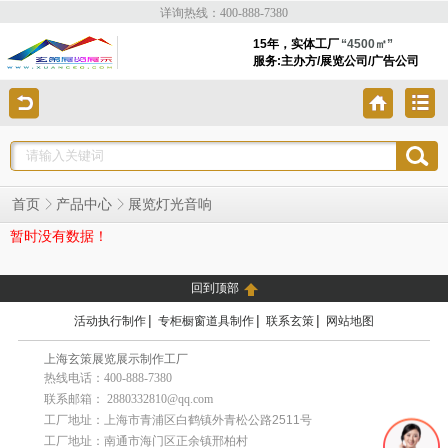
详询热线：400-888-7380
15年，实体工厂
“4500㎡”
服务:主办方/展览公司/广告公司
首页
产品中心
展览灯光音响
暂时没有数据！
回到顶部
|
|
|
活动执行制作
专柜橱窗道具制作
联系玄策
网站地图
上海玄策展览展示制作工厂
热线电话：400-888-7380
联系邮箱： 2880332810@qq.com
工厂地址：上海市青浦区白鹤镇外青松公路2511号
工厂地址：南通市海门区正余镇邢柏村