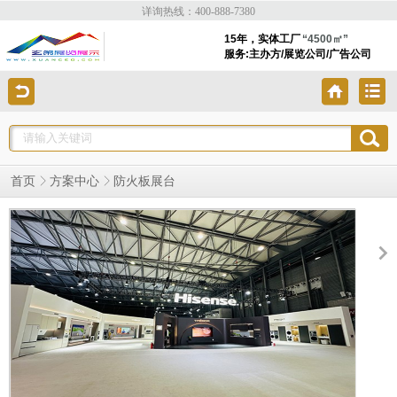
详询热线：400-888-7380
15年，实体工厂
“4500㎡”
服务:主办方/展览公司/广告公司
防火板展台
首页
方案中心