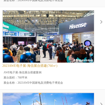
展会名称：2024AWE中国家电及消费电子博览会
展会地点：上海
案例分类：涂料展台
展台规模：大型展台
展览场馆：上海新国际博览中心
2023AWE电子展-海信展台搭建(760㎡)
AWE电子展-海信展台搭建案例
展台面积：760平米
展会名称：2023AWE中国家电及消费电子博览会
展会地点：上海
案例分类：涂料展台
展台规模：大型展台
展览场馆：上海新国际博览中心