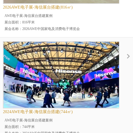
2026AWE电子展-海信展台搭建(816㎡)
AWE电子展-海信展台搭建案例
展台面积：816平米
展会名称：2026AWE中国家电及消费电子博览会
展会地点：上海
案例分类：涂料展台
展台规模：大型展台
展览场馆：上海新国际博览中心
2024AWE电子展-海信展台搭建(744㎡)
AWE电子展-海信展台搭建案例
展台面积：744平米