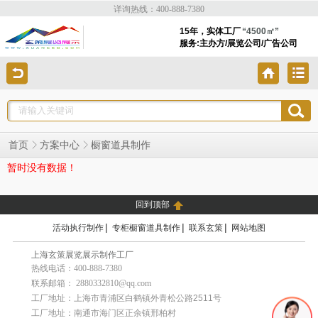
详询热线：400-888-7380
15年，实体工厂
“4500㎡”
服务:主办方/展览公司/广告公司
橱窗道具制作
首页
方案中心
暂时没有数据！
回到顶部
|
|
|
活动执行制作
专柜橱窗道具制作
联系玄策
网站地图
上海玄策展览展示制作工厂
热线电话：400-888-7380
联系邮箱： 2880332810@qq.com
工厂地址：上海市青浦区白鹤镇外青松公路2511号
工厂地址：南通市海门区正余镇邢柏村