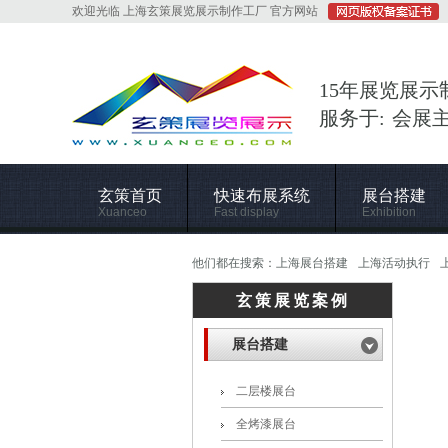
欢迎光临 上海玄策展览展示制作工厂 官方网站
15年展览展示
服务于: 会展
玄策首页
快速布展系统
展台搭建
Xuanceo
Fast display
Exhibition
他们都在搜索：
上海展台搭建
上海活动执行
玄策展览案例
展台搭建
二层楼展台
全烤漆展台