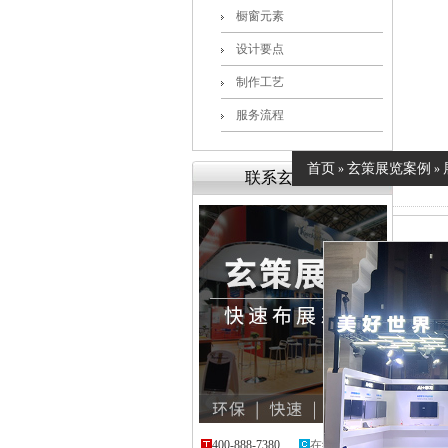
橱窗元素
设计要点
制作工艺
服务流程
首页
玄策展览案例
»
»
联系玄策展览
400-888-7380
在线咨询