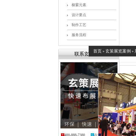
橱窗元素
设计要点
制作工艺
服务流程
首页
玄策展览案例
»
»
联系玄策展览
400-888-7380
在线咨询