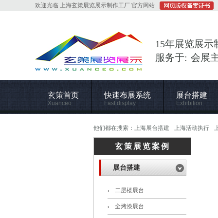
欢迎光临 上海玄策展览展示制作工厂 官方网站
15年展览展示
服务于: 会展
玄策首页
快速布展系统
展台搭建
Xuanceo
Fast display
Exhibition
他们都在搜索：
上海展台搭建
上海活动执行
玄策展览案例
展台搭建
二层楼展台
全烤漆展台