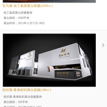
宝马展-徐工集团展台搭建(4500㎡)
徐工集团展台搭建案例
展台面积：4500平米
展会时间：2012年11月27日-30日
展会名称：BAUMACHINA上海宝马展
展会地点：上海
案例分类：烤漆展台、二层楼展台
展台规模：大型展台
展览场馆：上海浦东新国际博览
行业分类：工程机械展
纺织展-鲁泰纺织展台搭建(180㎡)
纺织展-鲁泰纺织展台搭建案例
展台面积：182平米