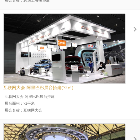
展会名称：2016上海橡塑展
展会地点：上海
案例分类：乳胶漆展台
展台规模：中型展台
展览场馆：上海新国际博览中心
互联网大会-阿里巴巴展台搭建(72㎡)
互联网大会-阿里巴巴展台搭建
展台面积：72平米
展会名称：互联网大会
展会地点：乌镇
案例分类：乳胶漆展台
展台规模：小型展台