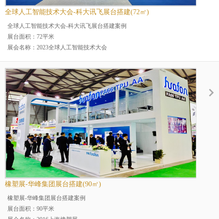
全球人工智能技术大会-科大讯飞展台搭建(72㎡)
全球人工智能技术大会-科大讯飞展台搭建案例
展台面积：72平米
展会名称：2023全球人工智能技术大会
展会地点：杭州
案例分类：涂料展台
展台规模：小型展台
展览场馆：杭州未来科技城
橡塑展-华峰集团展台搭建(90㎡)
橡塑展-华峰集团展台搭建案例
展台面积：90平米