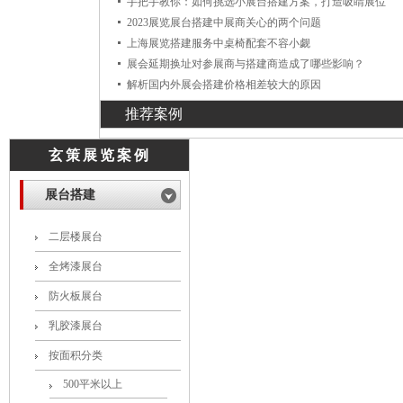
手把手教你：如何挑选小展台搭建方案，打造吸睛展位
2023展览展台搭建中展商关心的两个问题
上海展览搭建服务中桌椅配套不容小觑
展会延期换址对参展商与搭建商造成了哪些影响？
解析国内外展会搭建价格相差较大的原因
推荐案例
玄策展览案例
展台搭建
二层楼展台
全烤漆展台
防火板展台
乳胶漆展台
按面积分类
500平米以上