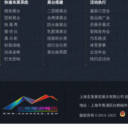
快速布展系统
展台搭建
活动执行
模块展台
二层楼展台
服装订货会
型材展台
全烤漆展台
新品推广会
快 幕 秀
防火板展台
庆典开幕式
接 待 台
乳胶漆展台
新闻发布会
展 示 柜
按面积分类
汽车路演
软装绿植
按行业分类
体育赛事
洽谈桌椅
展台效果图
企业年会
灯光音响
快闪店活动
400-888-7380
在线咨询
在线QQ咨询
在线留言
上海玄策展览展示有限公司
咨
地址：上海市青浦区白鹤镇外
版权所有 © 2014 - 2025