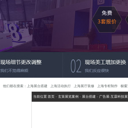
他们都在搜索：
上海展台搭建
上海活动执行
上海展厅装修
上海专柜制作
橱窗
当前位置:
首页
»
玄策展览案例
»
展台搭建
»
广告展-互霖科技展台