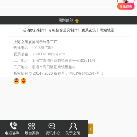
回到顶部
|
|
|
活动执行制作
专柜橱窗道具制作
联系玄策
网站地图
上海玄策展览展示制作工厂
热线电话：400-888-7380
联系邮箱： 2880332810@qq.com
工厂地址：上海市青浦区白鹤镇外青松公路2511号
工厂地址：南通市海门区正余镇邢柏村
版权所有 © 2014 - 2026
备案号：沪ICP备14052917号-1
电话咨询
展台案例
资讯中心
关于玄策