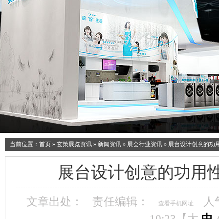
当前位置：
首页
»
玄策展览资讯
»
新闻资讯
»
展会行业资讯
»
展台设计创意的功
展台设计创意的功用
文章出处：
责任编辑：
人
查看手机网址
10:23【
大
中