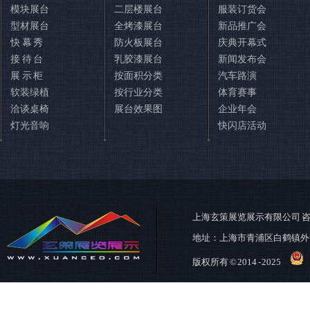
模块展台
二层楼展台
服装订货会
型材展台
全烤漆展台
新品推广会
快 幕 秀
防火板展台
庆典开幕式
接 待 台
乳胶漆展台
新闻发布会
展 示 柜
按面积分类
汽车路演
软装绿植
按行业分类
体育赛事
洽谈桌椅
展台效果图
企业年会
灯光音响
快闪店活动
上海玄策展览展示有限公司
咨
地址：上海市青浦区白鹤镇外
版权所有 © 2014 - 2025