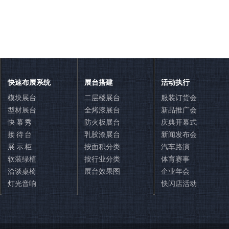
快速布展系统
展台搭建
活动执行
模块展台
二层楼展台
服装订货会
型材展台
全烤漆展台
新品推广会
快 幕 秀
防火板展台
庆典开幕式
接 待 台
乳胶漆展台
新闻发布会
展 示 柜
按面积分类
汽车路演
软装绿植
按行业分类
体育赛事
洽谈桌椅
展台效果图
企业年会
灯光音响
快闪店活动